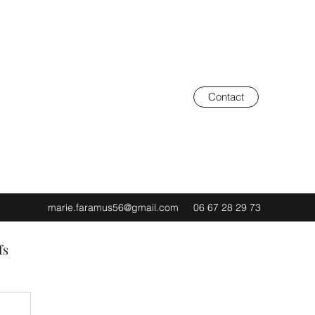
Contact
marie.faramus56@gmail.com
06 67 28 29 73
fs