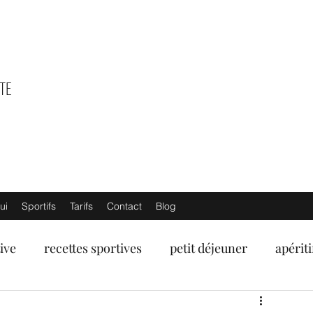
TE
ui
Sportifs
Tarifs
Contact
Blog
ive
recettes sportives
petit déjeuner
apériti
umes
fruits de mer
poissons
viandes