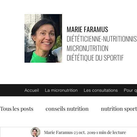
MARIE FARAMUS
DIÉTÉTICIENNE-NUTRITIONNIS
MICRONUTRITION
DIÉTÉTIQUE DU SPORTIF
Accueil
La micronutrition
Les consultations
Pour q
Tous les posts
conseils nutrition
nutrition sport
entrées
soupes
Marie Faramus
plats végétariens
23 oct. 2019
1 min de lecture
lég