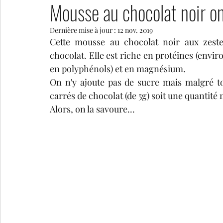
Mousse au chocolat noir on
Dernière mise à jour :
12 nov. 2019
tartes salées
collations sucrées
pains et au
Cette mousse au chocolat noir aux zeste
chocolat. Elle est riche en protéines (enviro
en polyphénols) et en magnésium.
On n'y ajoute pas de sucre mais malgré 
carrés de chocolat (de 5g) soit une quantité 
Alors, on la savoure...