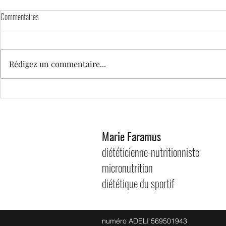
Commentaires
Rédigez un commentaire...
Barre de céréales maison croquantes
Banana Bread aux
pépites de choco
Marie Faramus
diététicienne-nutritionniste
micronutrition
diététique du sportif
numéro ADELI 569501943