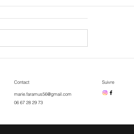
Gâteau japonais aux 2 ingrédients
 flocons d'avoine et
lat
Contact
Suivre
marie.faramus56@gmail.com
06 67 28 29 73