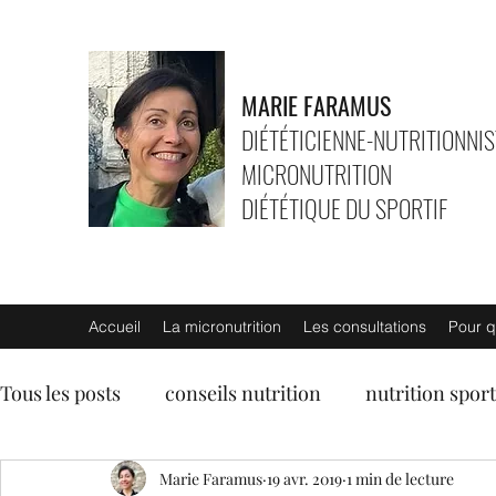
MARIE FARAMUS
DIÉTÉTICIENNE-NUTRITIONNIS
MICRONUTRITION
DIÉTÉTIQUE DU SPORTIF
Accueil
La micronutrition
Les consultations
Pour q
Tous les posts
conseils nutrition
nutrition sport
entrées
soupes
Marie Faramus
plats végétariens
19 avr. 2019
1 min de lecture
lég