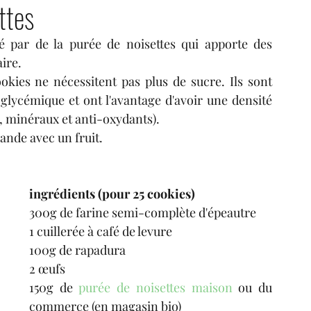
ttes
é par de la purée de noisettes qui apporte des 
tres
condiments
fruits
boissons
ire. 
okies ne nécessitent pas plus de sucre. Ils sont 
glycémique et ont l'avantage d'avoir une densité 
s, minéraux et anti-oxydants).
ande avec un fruit.
ingrédients (pour 25 cookies)
300g de farine semi-complète d'épeautre
1 cuillerée à café de levure
100g de rapadura
2 œufs
150g de
 purée de noisettes maison
 ou du 
commerce (en magasin bio)