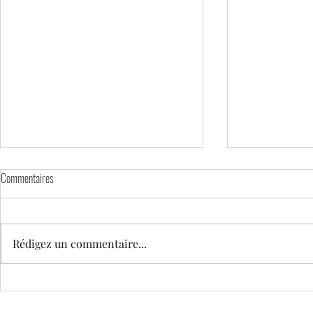
Commentaires
Rédigez un commentaire...
Barre de céréales maison croquantes
Banana Bread aux
pépites de choco