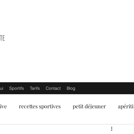
TE
ui
Sportifs
Tarifs
Contact
Blog
ive
recettes sportives
petit déjeuner
apériti
umes
fruits de mer
poissons
viandes