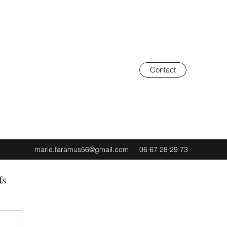
Contact
marie.faramus56@gmail.com
06 67 28 29 73
fs