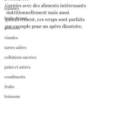
Garnies avec des aliments intéressants 
légumes
 nutritionnellement mais aussi 
fruits de mer
gustativement, ces wraps sont parfaits 
par exemple pour un apéro dînatoire.
poissons
viandes
tartes salées
collations sucrées
pains et autres
condiments
fruits
boissons