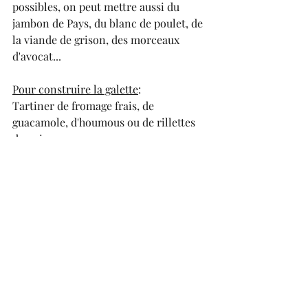
possibles, on peut mettre aussi du 
jambon de Pays, du blanc de poulet, de 
la viande de grison, des morceaux 
d'avocat...
Pour construire la galette
:
Tartiner de fromage frais, de 
guacamole, d'houmous ou de rillettes 
de poisson...
Puis, disposer les autres ingrédients 
en couche fine (jambon, tranches de 
radis, de concombre, salade...).
Ensuite, replier 2 côtés opposés de la 
galette et la rouler entièrement par les 
autres côtés.
Conserver au réfrigérateur et les 
couper au moment de servir.
apéritifs