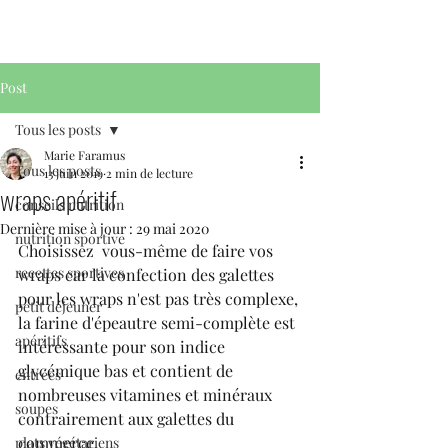
Post
Tous les posts
Marie Faramus
Tous les posts
13 juin 2019
2 min de lecture
wraps apéritif
conseils nutrition
Dernière mise à jour :
29 mai 2020
nutrition sportive
Choisissez  vous-même de faire vos 
recettes sportives
wraps car la confection des galettes 
pour les wraps n'est pas très complexe, 
petit déjeuner
la farine d'épeautre semi-complète est 
apéritifs
intéressante pour son indice 
glycémique bas et contient de 
entrées
nombreuses vitamines et minéraux 
soupes
contrairement aux galettes du 
commerce.
plats végétariens