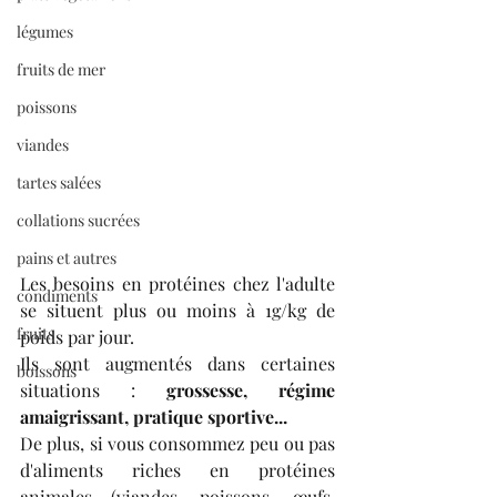
légumes
fruits de mer
poissons
viandes
tartes salées
collations sucrées
pains et autres
Les besoins en protéines chez l'adulte 
condiments
se situent plus ou moins à 1g/kg de 
fruits
poids par jour.
Ils sont augmentés dans certaines 
boissons
situations : 
grossesse, régime 
amaigrissant, pratique sportive...
De plus, si vous consommez peu ou pas 
d'aliments riches en protéines 
animales (viandes, poissons, œufs, 