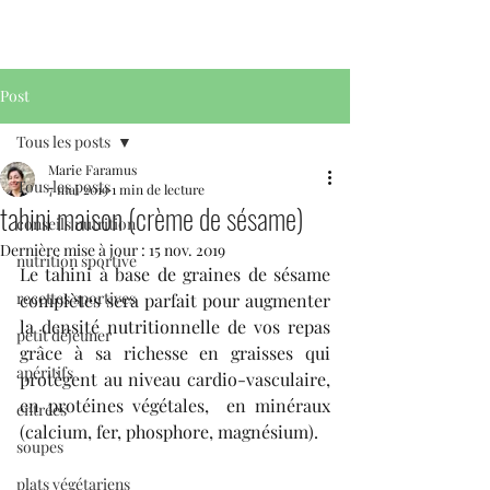
Post
Tous les posts
Marie Faramus
Tous les posts
7 mai 2019
1 min de lecture
tahini maison (crème de sésame)
conseils nutrition
Dernière mise à jour :
15 nov. 2019
nutrition sportive
Le tahini à base de graines de sésame 
recettes sportives
complètes sera parfait pour augmenter 
la densité nutritionnelle de vos repas 
petit déjeuner
grâce à sa richesse en graisses qui 
apéritifs
protègent au niveau cardio-vasculaire, 
en protéines végétales,  en minéraux 
entrées
(calcium, fer, phosphore, magnésium). 
soupes
plats végétariens