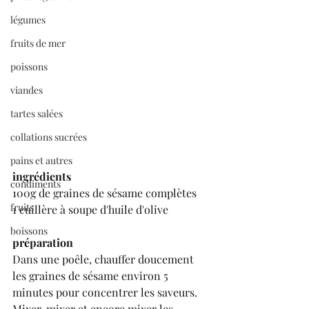
légumes
fruits de mer
poissons
viandes
tartes salées
collations sucrées
pains et autres
ingrédients
condiments
100g de graines de sésame complètes
fruits
1 cuillère à soupe d'huile d'olive
boissons
préparation
Dans une poêle, chauffer doucement 
les graines de sésame environ 5 
minutes pour concentrer les saveurs.
Mixer, mixer et encore mixer les 