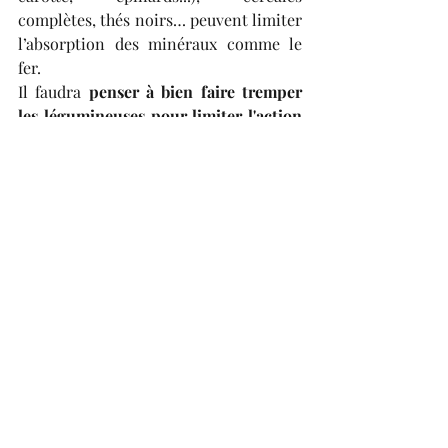
complètes, thés noirs… peuvent limiter 
l’absorption des minéraux comme le 
fer.
Il faudra
 penser à bien faire tremper 
les légumineuses pour limiter l'action 
des phytates et choisir de préférence 
des pains à fermentation longue 
comme les pains au levain naturel.
Ne supprimez pas ces aliments  car ils 
permettent de couvrir les besoins en 
protéines végétales, fibres, vitamines 
et minéraux.