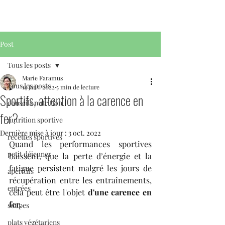
Post
Tous les posts
Marie Faramus
Tous les posts
14 janv. 2022
5 min de lecture
Sportifs, attention à la carence en
conseils nutrition
fer?
nutrition sportive
Dernière mise à jour :
3 oct. 2022
recettes sportives
Quand les performances sportives 
petit déjeuner
baissent, que la perte d’énergie et la 
fatigue persistent malgré les jours de 
apéritifs
récupération entre les entraînements, 
entrées
cela peut être l'objet 
d'une carence en 
fer.
soupes
plats végétariens