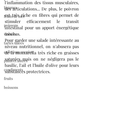
l'inflammation des tissus musculaires, 
légumes
des articulations... De plus, le poivron 
est très riche en fibres qui permet de 
fruits de mer
stimuler efficacement le transit 
poissons
intestinal pour un apport énergétique 
très bas.
viandes
Pour garder une salade intéressante au 
tartes salées
niveau nutritionnel, on n'abusera pas 
collations sucrées
de la mozzarella très riche en graisses 
saturées mais on ne négligera pas le 
pains et autres
basilic, l'ail et l'huile d'olive pour leurs 
condiments
substances protectrices.
fruits
boissons