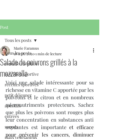
Post
Tous les posts
Marie Faramus
Tous les posts
18 sept. 2020
1 min de lecture
Salade de poivrons grillés à la
conseils nutrition
mozzarella
nutrition sportive
Voici une salade intéressante pour sa 
recettes sportives
richesse en vitamine C apportée par les 
petit déjeuner
poivrons et le citron et en nombreux 
micronutriments protecteurs. Sachez 
apéritifs
que plus les poivrons sont rouges plus 
entrées
leur concentration en substances anti 
soupes
oxydantes est importante
 et efficace 
pour prévenir les cancers, diminuer 
plats végétariens