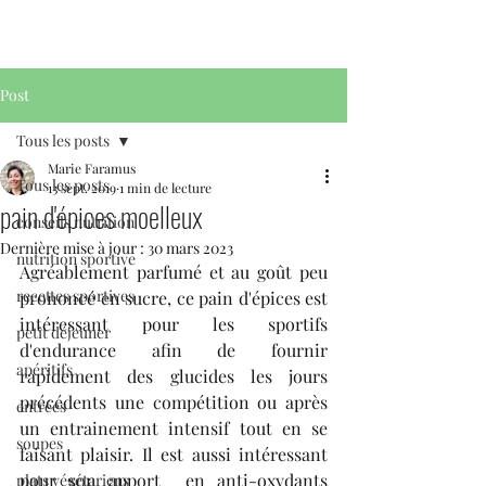
Post
Tous les posts
Marie Faramus
Tous les posts
13 sept. 2019
1 min de lecture
pain d'épices moelleux
conseils nutrition
Dernière mise à jour :
30 mars 2023
nutrition sportive
Agréablement parfumé et au goût peu 
recettes sportives
prononcé en sucre, ce pain d'épices est 
intéressant pour les sportifs 
petit déjeuner
d'endurance afin de fournir 
apéritifs
rapidement des glucides les jours 
précédents une compétition ou après 
entrées
un entrainement intensif tout en se 
soupes
faisant plaisir. Il est aussi intéressant 
pour son apport  en anti-oxydants 
plats végétariens