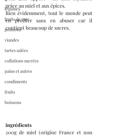
grâce au miel et aux épices. 
légumes
Bien évidemment, tout le monde peut 
fruits de mer
en profiter sans en abuser car il 
contient beaucoup de sucres. 
poissons
viandes
tartes salées
collations sucrées
pains et autres
condiments
fruits
boissons
ingrédients
200g de miel (origine France et non 