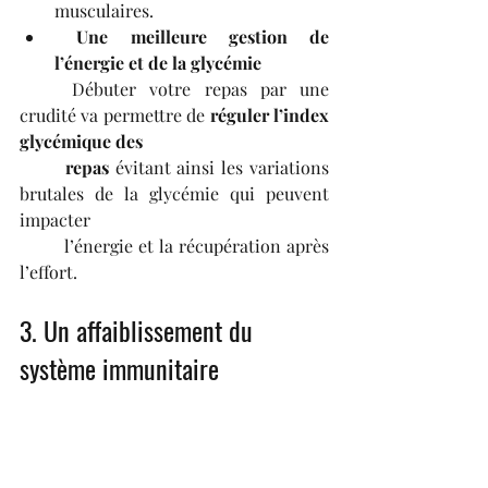
musculaires.
Une meilleure gestion de 
l’énergie et de la glycémie
	Débuter votre repas par une 
crudité va permettre de 
réguler l’index 
glycémique des 
	repas
 évitant ainsi les variations 
brutales de la glycémie qui peuvent 
impacter 	
	l’énergie et la récupération après 
l’effort.
3. Un affaiblissement du 
système immunitaire