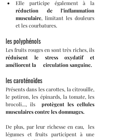
Elle participe également à la 
réduction de l’inflammation 
musculaire
, limitant les douleurs 
et les courbatures.
les polyphénols
Les fruits rouges en sont très riches, ils 
réduisent le stress oxydatif et 
améliorent la 	circulation sanguine.
les caroténoïdes
Présents dans les carottes, la citrouille, 
le potiron, les épinards, la tomate, les 
brocoli..., ils  
protègent les cellules 
musculaires contre les dommages.
De plus, par leur richesse en eau,  les 
légumes et fruits participent à une 