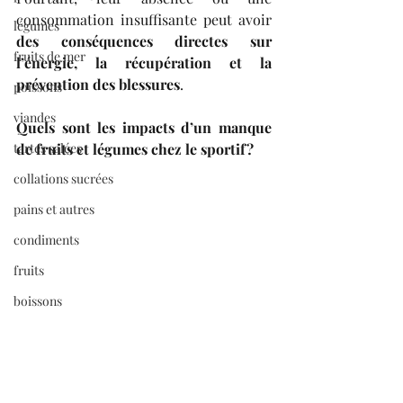
consommation insuffisante peut avoir 
légumes
des conséquences directes sur 
fruits de mer
l’énergie, la récupération et la 
prévention des blessures
. 
poissons
viandes
Quels sont les impacts d’un manque 
tartes salées
de fruits et légumes chez le sportif?
collations sucrées
pains et autres
condiments
fruits
boissons