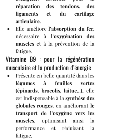
réparation des tendons, des 
ligaments et du cartilage 
articulaire
.
Elle améliore 
l’absorption du fer
, 
nécessaire à 
l’oxygénation des 
muscles
 et à la prévention de la 
fatigue.
Vitamine B9 : pour la régénération 
musculaire et la production d’énergie
Présente en belle quantité dans les 
légumes à feuilles vertes 
(épinards, brocolis, laitue...), 
elle 
est
Indispensable à la 
synthèse des 
globules rouges
, en améliorant 
le 
transport de l’oxygène vers les 
muscles
, optimisant ainsi la 
performance et réduisant la 
fatigue.