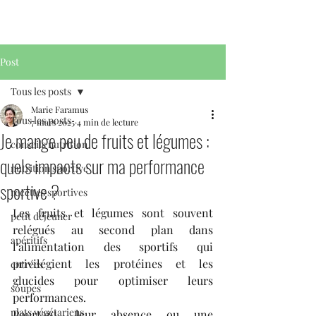
Post
Tous les posts
Marie Faramus
Tous les posts
7 mars 2025
4 min de lecture
Je mange peu de fruits et légumes :
conseils nutrition
quels impacts sur ma performance
nutrition sportive
sportive ?
recettes sportives
Les fruits et légumes sont souvent 
petit déjeuner
relégués au second plan dans 
apéritifs
l’alimentation des sportifs qui 
privilégient les protéines et les 
entrées
glucides pour optimiser leurs 
soupes
performances. 
plats végétariens
Pourtant, leur absence ou une 