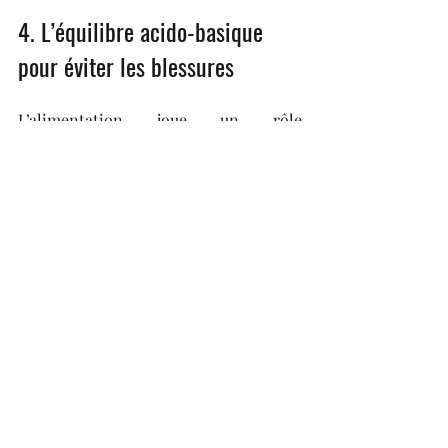
4. L’équilibre acido-basique 
pour éviter les blessures
L’alimentation joue un rôle 
fondamental dans 
le maintien de 
l’équilibre acido-basique
 de 
l’organisme.
L’entraînement intensif et une 
alimentation déséquilibrée  favorise 
une 
acidification excessive du corps
, 
ce qui a des conséquences directes sur 
la performance et la récupération.
Le corps fonctionne de manière 
optimale lorsque son pH sanguin est 
équilibré. 
Or, 
certains aliments sont acidifiants 
(viandes rouges, produits ultra-