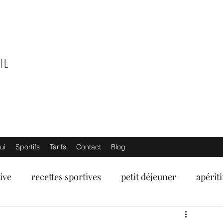
TE
ui
Sportifs
Tarifs
Contact
Blog
ive
recettes sportives
petit déjeuner
apériti
umes
fruits de mer
poissons
viandes