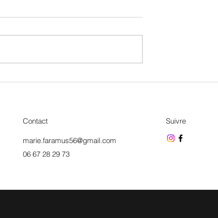
lait d'or
 flocons d'avoine et
lat
Contact
Suivre
marie.faramus56@gmail.com
06 67 28 29 73