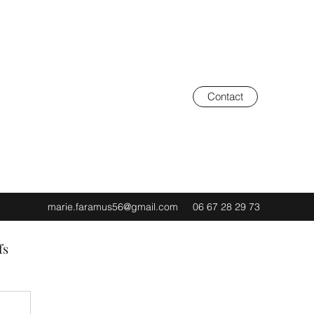
Contact
marie.faramus56@gmail.com
06 67 28 29 73
fs