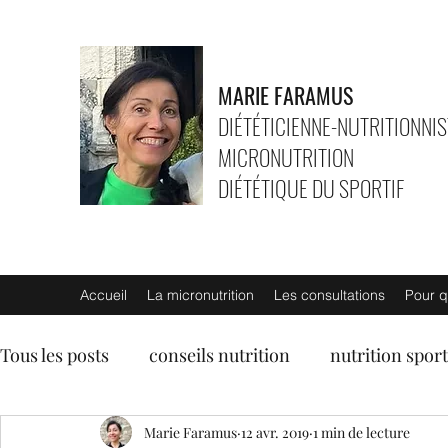
MARIE FARAMUS
DIÉTÉTICIENNE-NUTRITIONNIS
MICRONUTRITION
DIÉTÉTIQUE DU SPORTIF
Accueil
La micronutrition
Les consultations
Pour q
Tous les posts
conseils nutrition
nutrition sport
entrées
soupes
Marie Faramus
plats végétariens
12 avr. 2019
1 min de lecture
lég