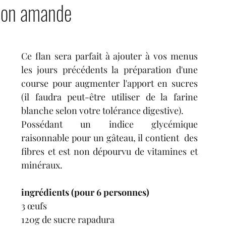
sson amande
tres
condiments
fruits
boissons
Ce flan sera parfait à ajouter à vos menus 
les jours précédents la préparation d'une 
course pour augmenter l'apport en sucres 
(il faudra peut-être utiliser de la farine 
blanche selon votre tolérance digestive). 
Possédant un indice glycémique 
raisonnable pour un gâteau, il contient  des 
fibres et est non dépourvu de vitamines et 
minéraux.
ingrédients (pour 6 personnes)
3 œufs
120g de sucre rapadura