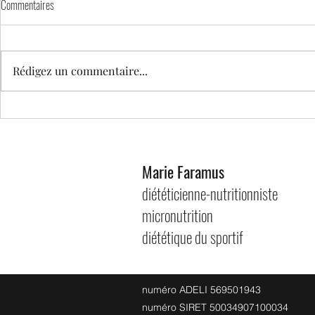
Commentaires
Rédigez un commentaire...
Barre de céréales maison croquantes
Banana Bread aux
pépites de choco
Marie Faramus
diététicienne-nutritionniste
micronutrition
diététique du sportif
numéro ADELI 569501943
numéro SIRET 50034907100034