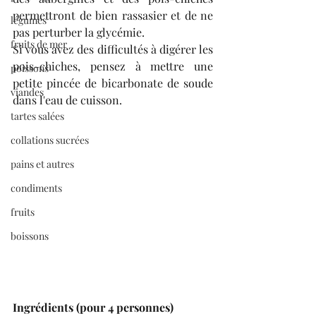
permettront de bien rassasier et de ne 
légumes
pas perturber la glycémie.
fruits de mer
Si vous avez des difficultés à digérer les 
pois-chiches, pensez à mettre une 
poissons
petite pincée de bicarbonate de soude 
viandes
dans l'eau de cuisson.
tartes salées
collations sucrées
pains et autres
condiments
fruits
boissons
Ingrédients (pour 4 personnes)