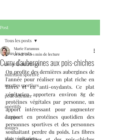
Post
Tous les posts
Marie Faramus
Tous les posts
21 oct. 2021
1 min de lecture
Curry d'aubergines aux pois-chiches
conseils nutrition
On profite des dernières aubergines de 
nutrition sportive
l'année pour réaliser un plat riche en 
recettes sportives
fibres et en anti-oxydants. Ce plat 
végétarien apportera environ 8g de 
petit déjeuner
protéines végétales par personne, un 
apéritifs
apport intéressant pour augmenter 
l'apport en protéines quotidien des 
entrées
personnes sportives et des personnes 
soupes
souhaitant perdre du poids. Les fibres 
plats végétariens
des aubergines et des pois-chiches 