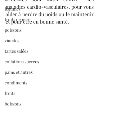
maladies cardio-vasculaires, pour vous 
légumes
aider à perdre du poids ou le maintenir 
fruits de mer
et pour être en bonne santé.
poissons
viandes
tartes salées
collations sucrées
pains et autres
condiments
fruits
boissons