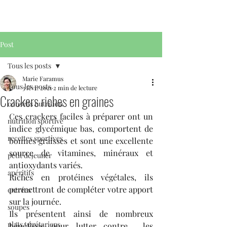
Post
Tous les posts
Marie Faramus
Tous les posts
3 févr. 2021
2 min de lecture
Crackers riches en graines
conseils nutrition
Ces crackers faciles à préparer ont un 
nutrition sportive
indice glycémique bas, comportent de 
recettes sportives
bonnes graisses et sont une excellente 
source de vitamines, minéraux et 
petit déjeuner
antioxydants variés. 
apéritifs
Riches en protéines végétales, ils 
permettront de compléter votre apport 
entrées
sur la journée. 
soupes
Ils présentent ainsi de nombreux 
plats végétariens
bénéfices pour lutter contre  les 