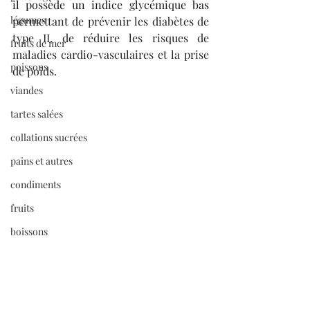
il possède un indice glycémique bas 
légumes
permettant 
de prévenir les diabètes de 
type II, de réduire les risques de 
fruits de mer
maladies cardio-vasculaires et la prise 
poissons
de poids.
viandes
tartes salées
collations sucrées
pains et autres
condiments
fruits
boissons