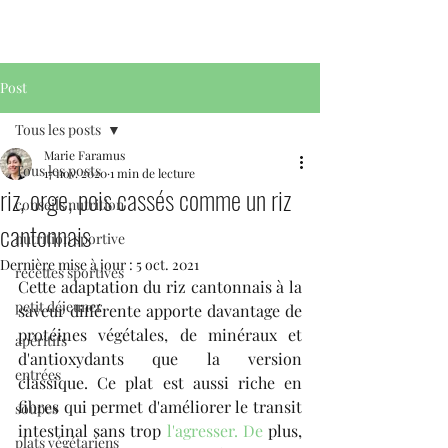
Post
Tous les posts
Marie Faramus
Tous les posts
17 nov. 2020
1 min de lecture
riz, orge, pois cassés comme un riz
conseils nutrition
cantonnais
nutrition sportive
Dernière mise à jour :
5 oct. 2021
recettes sportives
Cette adaptation du riz cantonnais à la 
petit déjeuner
saveur différente apporte davantage de 
protéines végétales, de minéraux et 
apéritifs
d'antioxydants que la version 
entrées
classique. Ce plat est aussi riche en 
fibres qui permet d'améliorer le transit 
soupes
intestinal sans trop 
l'agresser. De
 plus, 
plats végétariens