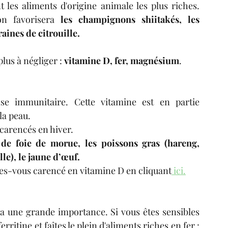
t les aliments d'origine animale les plus riches. 
on favorisera 
les champignons shiitakés, les 
aines de citrouille.
us à négliger : 
vitamine D, fer, magnésium
. 
se immunitaire. Cette vitamine est en partie 
la peau.
carencés en hiver.
 de foie de morue, les poissons gras (hareng, 
e), le jaune d’œuf. 
tes-vous carencé en vitamine D en cliquant
ici.
a une grande importance. Si vous êtes sensibles 
aux infections, pensez à faire un dosage de ferritine et faîtes le plein d'aliments riches en fer : 