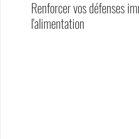
Renforcer vos défenses im
l'alimentation
tartes salées
collations sucrées
pains et au