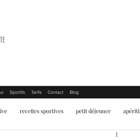
TE
ui
Sportifs
Tarifs
Contact
Blog
ive
recettes sportives
petit déjeuner
apériti
umes
fruits de mer
poissons
viandes