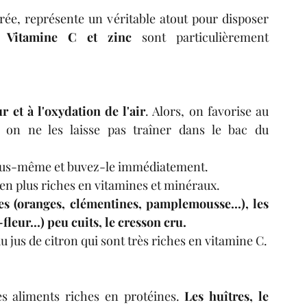
rée, représente un véritable atout pour disposer 
. 
Vitamine C et zinc
 sont particulièrement 
r et à l'oxydation de l'air
. Alors, on favorise au 
 on ne les laisse pas traîner dans le bac du 
 vous-même et buvez-le immédiatement. 
ien plus riches en vitamines et minéraux.
s (oranges, clémentines, pamplemousse...), les 
leur...) peu cuits, le cresson cru. 
On utilisera régulièrement du persil cru et du jus de citron qui sont très riches en vitamine C. 
s aliments riches en protéines.
 Les huîtres, le 