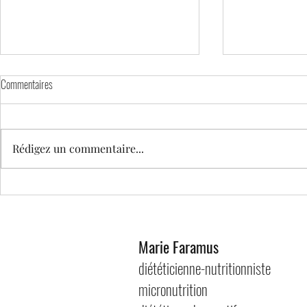
Commentaires
Rédigez un commentaire...
Je mange peu d'aliments riches en
Je mange peu de f
protéines: quels impacts sur ma
impacts sur ma p
performance sportive?
Marie Faramus
diététicienne-nutritionniste
micronutrition