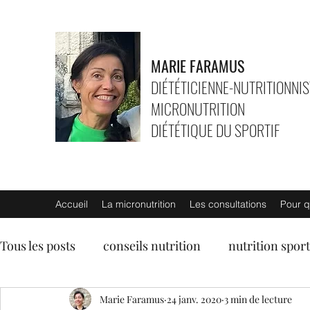
MARIE FARAMUS
DIÉTÉTICIENNE-NUTRITIONNIS
MICRONUTRITION
DIÉTÉTIQUE DU SPORTIF
Accueil
La micronutrition
Les consultations
Pour q
Tous les posts
conseils nutrition
nutrition sport
entrées
soupes
Marie Faramus
plats végétariens
24 janv. 2020
3 min de lecture
lég