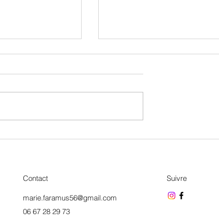
ruits et légumes : quels
Je mange régulièrement des aliments
erformance sportive ?
ultra-transformés: quel impact sur ma
performance sportive?
Contact
Suivre
marie.faramus56@gmail.com
06 67 28 29 73