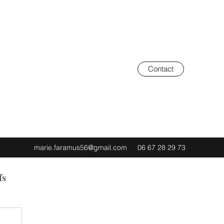
Contact
marie.faramus56@gmail.com
06 67 28 29 73
fs