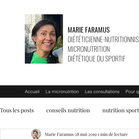
MARIE FARAMUS
DIÉTÉTICIENNE-NUTRITIONNIS
MICRONUTRITION
DIÉTÉTIQUE DU SPORTIF
Accueil
La micronutrition
Les consultations
Pour q
Tous les posts
conseils nutrition
nutrition sport
entrées
soupes
Marie Faramus
plats végétariens
28 mai 2019
1 min de lecture
lég