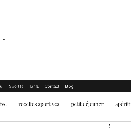
TE
ui
Sportifs
Tarifs
Contact
Blog
ive
recettes sportives
petit déjeuner
apériti
umes
fruits de mer
poissons
viandes