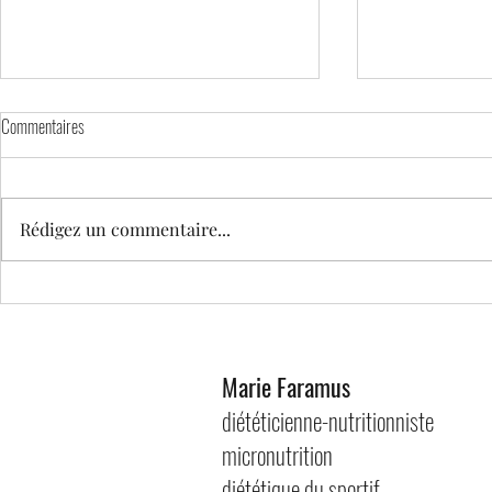
Commentaires
Rédigez un commentaire...
Boulette de quin
Socca aux épinards et chou rouge
Marie Faramus
diététicienne-nutritionniste
micronutrition
diététique du sportif