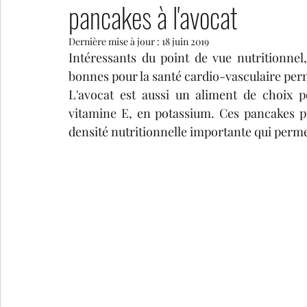
pancakes à l'avocat
Dernière mise à jour :
18 juin 2019
tartes salées
collations sucrées
pains et au
Intéressants du point de vue nutritionnel,
bonnes pour la santé cardio-vasculaire perm
L'avocat est aussi un aliment de choix 
vitamine E, en potassium. Ces pancakes p
densité nutritionnelle importante qui perme