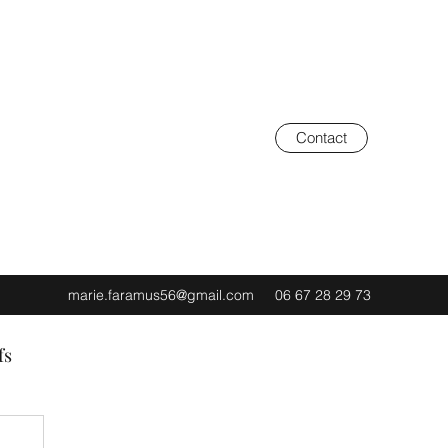
Contact
marie.faramus56@gmail.com
06 67 28 29 73
fs