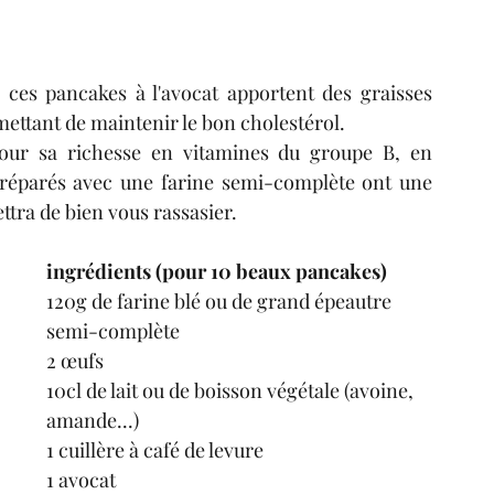
tres
condiments
fruits
boissons
 ces pancakes à l'avocat apportent des graisses  
ettant de maintenir le bon cholestérol.
pour sa richesse en vitamines du groupe B, en 
réparés avec une farine semi-complète ont une 
ttra de bien vous rassasier.
ingrédients (pour 10 beaux pancakes)
120g de farine blé ou de grand épeautre 
semi-complète
2 œufs
10cl de lait ou de boisson végétale (avoine, 
amande...)
1 cuillère à café de levure
1 avocat