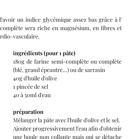
d'avoir un indice glycémique assez bas grâce à l' 
tres
condiments
fruits
boissons
 complète sera riche en magnésium, en fibres et 
ardio-vasculaire.
ingrédients (pour 1 pâte)
180g de farine semi-complète ou complète 
(blé, grand épeautre...) ou de sarrasin
40g d'huile d'olive
1 pincée de sel
40 à 50ml d'eau
préparation
Mélanger la pâte avec l'huile d'olive et le sel.
Ajouter progressivement l'eau afin d'obtenir 
une boule non collante mais qui se détache 