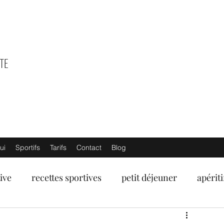
TE
ui
Sportifs
Tarifs
Contact
Blog
ive
recettes sportives
petit déjeuner
apériti
umes
fruits de mer
poissons
viandes