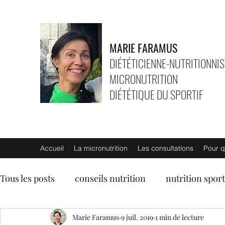
MARIE FARAMUS
DIÉTÉTICIENNE-NUTRITIONNIS
MICRONUTRITION
DIÉTÉTIQUE DU SPORTIF
Accueil
La micronutrition
Les consultations
Pour q
Tous les posts
conseils nutrition
nutrition sport
entrées
soupes
Marie Faramus
plats végétariens
9 juil. 2019
1 min de lecture
lég