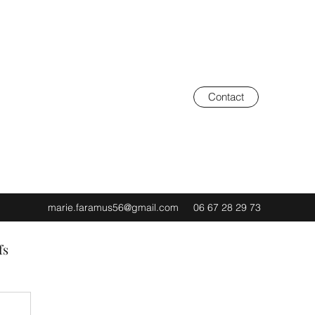
Contact
marie.faramus56@gmail.com
06 67 28 29 73
fs