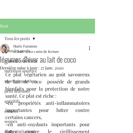
Post
Tous les posts
Marie Faramus
Tous les posts
10 janv. 2020
1 min de lecture
légumes d'hiver au lait de coco
conseils nutrition
Dernière mise à jour :
27 janv. 2020
nutrition sportive
Ce plat végétarien au goût savoureux 
recettes sportives
de lait de coco  posséde de grands 
bienfaits pour la protection de notre 
petit déjeuner
santé. Ce plat est riche :
apéritifs
-en propriétés anti-inflammatoires 
importantes pour lutter contre 
entrées
certains cancers,
soupes
-en anti-oxydants importants pour 
lutter contre le vieillissement 
plats végétariens