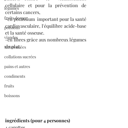
cellulaire et pour la prévention de 
légumes
certains cancers,
fruits de mer
-en potassium  important pour la santé 
cardiovasculaire, l'équilibre acide-base 
poissons
et la santé osseuse.  
viandes
-en fibres grâce aux nombreux légumes 
du plat.
tartes salées
collations sucrées
pains et autres
condiments
fruits
boissons
ingrédients (pour 4 personnes)
4 carottes