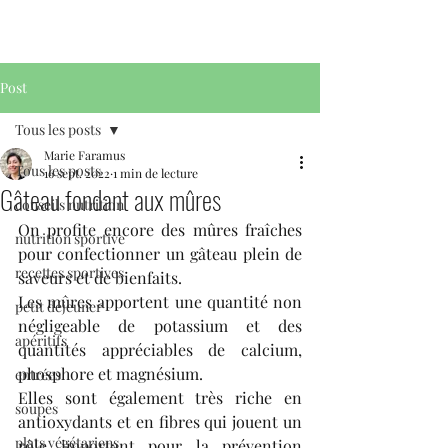
Post
Tous les posts
Marie Faramus
Tous les posts
16 sept. 2022
1 min de lecture
Gâteau fondant aux mûres
conseils nutrition
On profite encore des mûres fraîches 
nutrition sportive
pour confectionner un gâteau plein de 
recettes sportives
saveurs et de bienfaits.
Les mûres apportent une quantité non 
petit déjeuner
négligeable de potassium et des 
apéritifs
quantités appréciables de calcium, 
phosphore et magnésium.
entrées
Elles sont également très riche en 
soupes
antioxydants et en fibres qui jouent un 
plats végétariens
rôle important pour la prévention 