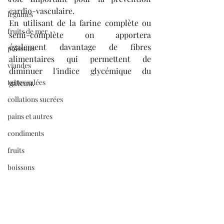
cardio-vasculaire.
légumes
En utilisant de la farine complète ou 
fruits de mer
semi-complète on apportera 
également davantage de fibres 
poissons
alimentaires qui permettent de 
viandes
diminuer l'indice glycémique du 
tartes salées
gâteau.
collations sucrées
pains et autres
condiments
fruits
boissons